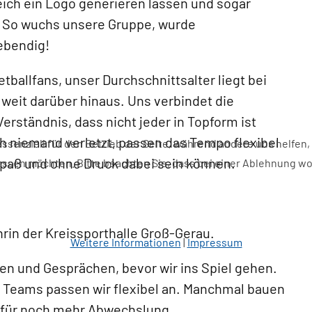
ich ein Logo generieren lassen und sogar
. So wuchs unsere Gruppe, wurde
lebendig!
tballfans, unser Durchschnittsalter liegt bei
 weit darüber hinaus. Uns verbindet die
erständnis, dass nicht jeder in Topform ist
ch niemand verletzt, passen das Tempo flexibel
essenziell für den Betrieb der Seite, während andere uns helfen
Spaß und ohne Druck dabei sein können.
assen möchten. Bitte beachten Sie, dass bei einer Ablehnung wom
rin der Kreissporthalle Groß-Gerau.
Weitere Informationen
|
Impressum
rfen und Gesprächen, bevor wir ins Spiel gehen.
e Teams passen wir flexibel an. Manchmal bauen
– für noch mehr Abwechslung.