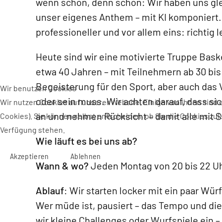
wenn schon, denn schon: Wir haben uns gle
unser eigenes Anthem – mit KI komponiert
professioneller und vor allem eins: richtig 
Heute sind wir eine motivierte Truppe Baske
etwa 40 Jahren – mit Teilnehmern ab 30 bis
Begeisterung für den Sport, aber auch das V
Wir benutzen Cookies
oder sein muss. Wir achten darauf, dass si
Wir nutzen Cookies auf unserer Website. Einige von ihnen sind 
an und nehmen Rücksicht – damit alle mit 
Cookies). Sie können selbst entscheiden, ob Sie die Cookies zul
Verfügung stehen.
Wie läuft es bei uns ab?
Akzeptieren
Ablehnen
Wann & wo?
Jeden Montag von 20 bis 22 Uh
Ablauf
: Wir starten locker mit ein paar Wü
Wer müde ist, pausiert – das Tempo und di
wir kleine Challenges oder Wurfspiele ein 