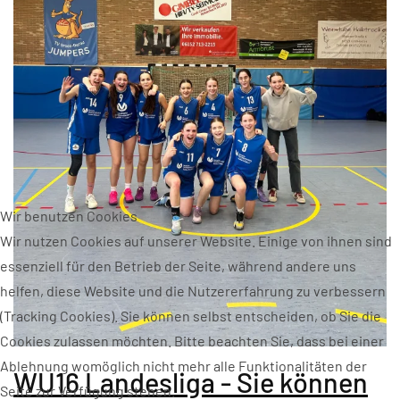
Wir benutzen Cookies
Wir nutzen Cookies auf unserer Website. Einige von ihnen sind
essenziell für den Betrieb der Seite, während andere uns
helfen, diese Website und die Nutzererfahrung zu verbessern
(Tracking Cookies). Sie können selbst entscheiden, ob Sie die
Cookies zulassen möchten. Bitte beachten Sie, dass bei einer
Ablehnung womöglich nicht mehr alle Funktionalitäten der
WU16 Landesliga - Sie können
Seite zur Verfügung stehen.